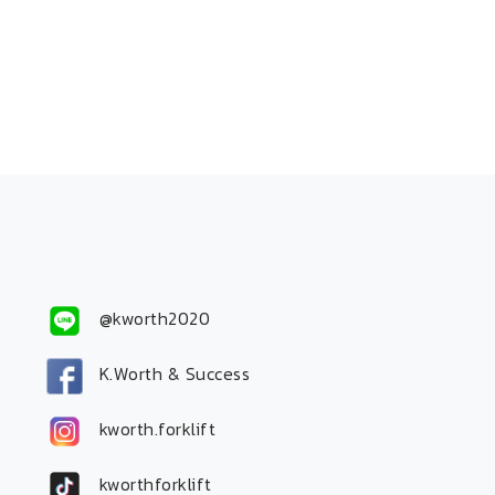
@kworth2020
K.Worth & Success
kworth.forklift
kworthforklift