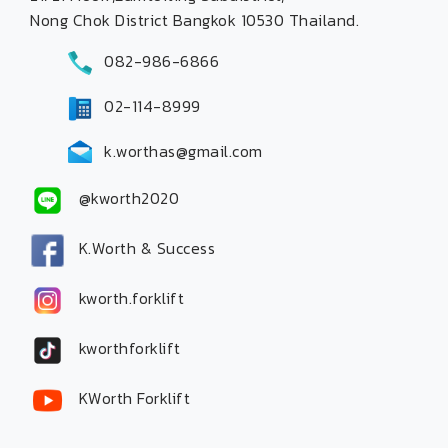
Nong Chok District Bangkok 10530 Thailand.
082-986-6866
02-114-8999
k.worthas@gmail.com
@kworth2020
K.Worth & Success
kworth.forklift
kworthforklift
KWorth Forklift