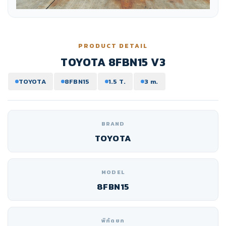
PRODUCT DETAIL
TOYOTA 8FBN15 V3
TOYOTA
8FBN15
1.5 T.
3 m.
BRAND
TOYOTA
MODEL
8FBN15
พิกัดยก