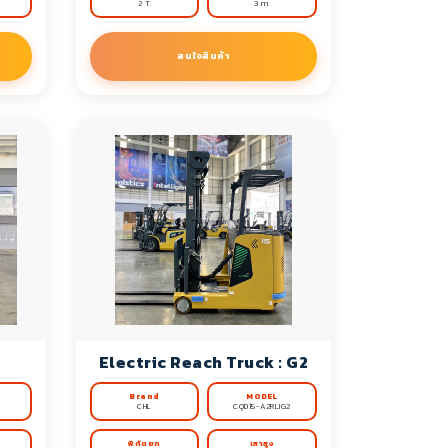
2 T.
3 m.
สนใจสินค้า
Electric Reach Truck : G2
Brand
MODEL
CHL
CQD15-A2RLIG2
พิกัดยก
เสาสูง