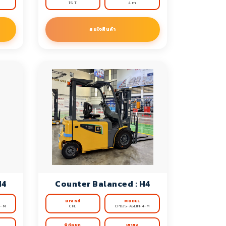
1.5 T.
4 m.
สนใจสินค้า
H4
Counter Balanced : H4
Brand
MODEL
4-M
CHL
CPD25-A5LIPH4-M
พิกัดยก
เสาสูง