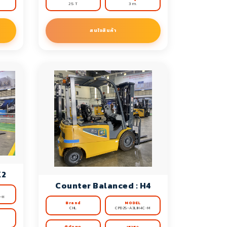
2.5 T
3 m.
สนใจสินค้า
K2
Counter Balanced : H4
-H
Brand
MODEL
CHL
CPD25-A3LIH4C-M
พิกัดยก
เสาสูง