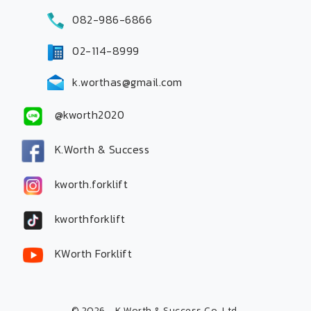
082-986-6866
02-114-8999
k.worthas@gmail.com
@kworth2020
K.Worth & Success
kworth.forklift
kworthforklift
KWorth Forklift
© 2026 - K.Worth & Success Co.,Ltd.