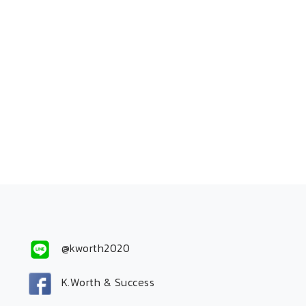
@kworth2020
K.Worth & Success